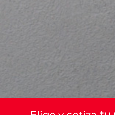
Elige y cotiza
tu