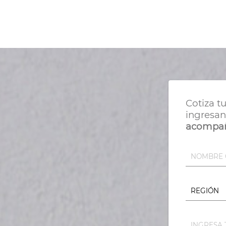
Cotiza t
ingresan
acompañ