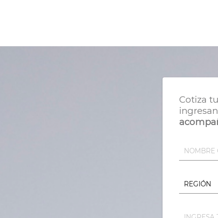
Cotiza t
ingresan
acompañ